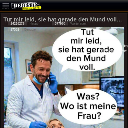
Tut mir leid, sie hat gerade den Mund voll...
24218272
Haupt
377970
Warteraum
27352
Benutzer
Datenschutzerklärung
-
Im
-
Privacy Manager