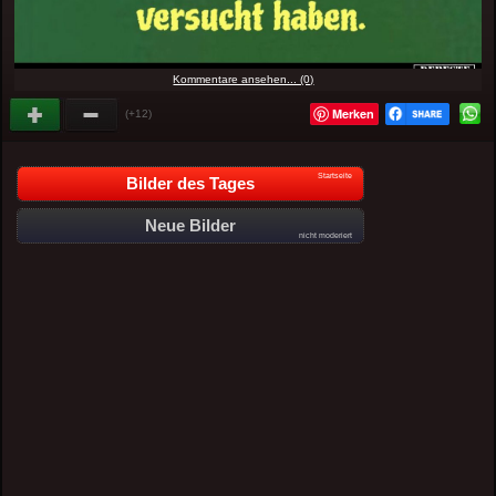
Kommentare ansehen... (0)
Merken
(+12)
Startseite
Bilder des Tages
Neue Bilder
nicht moderiert