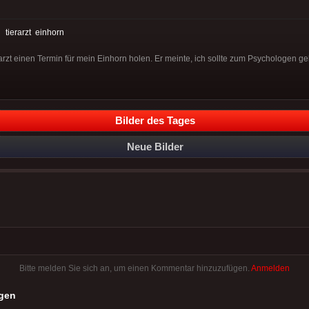
:
tierarzt
einhorn
arzt einen Termin für mein Einhorn holen. Er meinte, ich sollte zum Psychologen g
Bilder des Tages
Neue Bilder
Bitte melden Sie sich an, um einen Kommentar hinzuzufügen.
Anmelden
gen