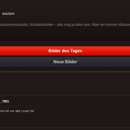
:
wacken
Nackenmuskulatur, Schlammbäder – das mag ja alles sein. Aber wir können Wacke
Bilder des Tages
Neue Bilder
_7881
en eh nur alte Leute hin.