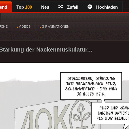
rend
Top
100
Neu
Zufall
Hochladen
ÜCHE
VIDEOS
GIF ANIMATIONEN
Stärkung der Nackenmuskulatur...