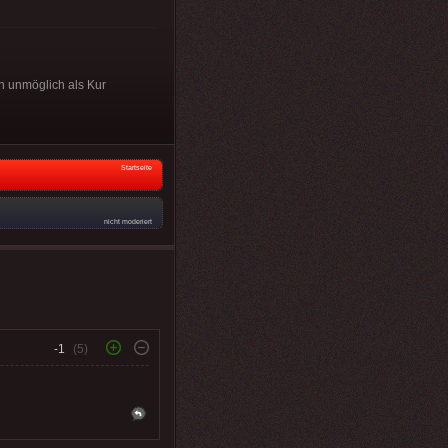
n unmöglich als Kur
Startseite
nicht moderiert
-1
(5)