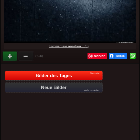
Kommentare ansehen... (0)
Merken
(+16)
Startseite
Bilder des Tages
Neue Bilder
nicht moderiert