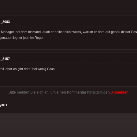
o_8083
Manager, bei dem niemand, auch er selbst nicht weiss, warum er dort, auf genau dieser Posit
 genauer liegt er jetzt im Regen.
o_8157
toll, aber es gibt dort übel wenig Gras...
Bitte melden Sie sich an, um einen Kommentar hinzuzufügen.
Anmelden
gen