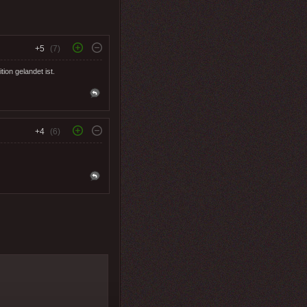
+5
(7)
ion gelandet ist.
+4
(6)