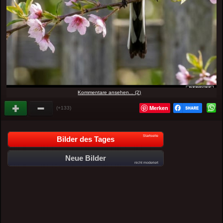
Kommentare ansehen... (2)
Merken
(+133)
Startseite
Bilder des Tages
Neue Bilder
nicht moderiert