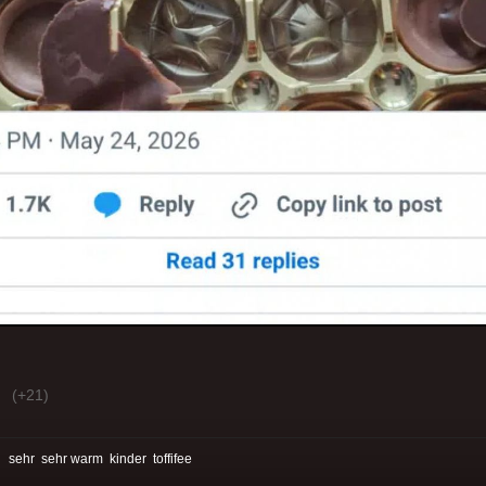
(+21)
:
sehr
sehr warm
kinder
toffifee