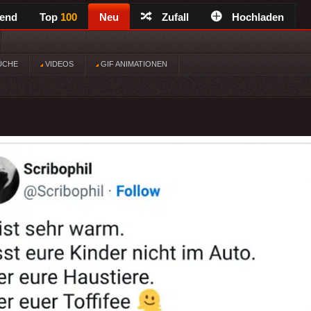
rend
Top
100
Neu
Zufall
Hochladen
ÜCHE
VIDEOS
GIF ANIMATIONEN