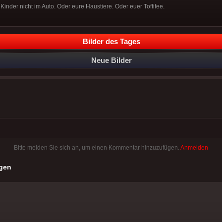
 Kinder nicht im Auto. Oder eure Haustiere. Oder euer Toffifee.
Bilder des Tages
Neue Bilder
Bitte melden Sie sich an, um einen Kommentar hinzuzufügen.
Anmelden
gen