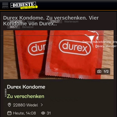
Durex Kondome. Zu verschenken. Vier
24218285
Haupt
378127
Warteraum
Kondome von Durex..
36577
Benutzer
Datenschutzerklärung
-
Im
-
Privacy Manager