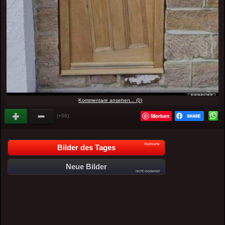
Kommentare ansehen... (0)
Merken
(+96)
Startseite
Bilder des Tages
Neue Bilder
nicht moderiert