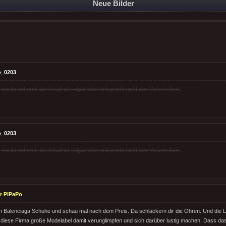
Neue Bilder
o_0203
rde entfernt, der Inhalt ist vulgär oder entspricht nicht den Vorschriften.
o_0203
rde entfernt, der Inhalt ist vulgär oder entspricht nicht den Vorschriften.
r PiPaPo
 Balenciaga Schuhe und schau mal nach dem Preis. Da schlackern dir die Ohren. Und die L
te diese Firma große Modelabel damit verunglimpfen und sich darüber lustig machen. Dass das