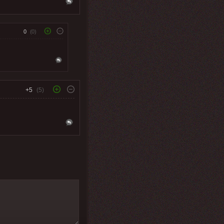
0
(0)
+5
(5)