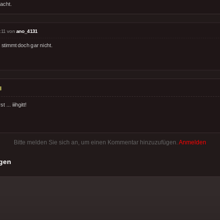
acht.
:11 von
ano_4131
stimmt doch gar nicht.
l
... iiihgitt!
Bitte melden Sie sich an, um einen Kommentar hinzuzufügen.
Anmelden
gen