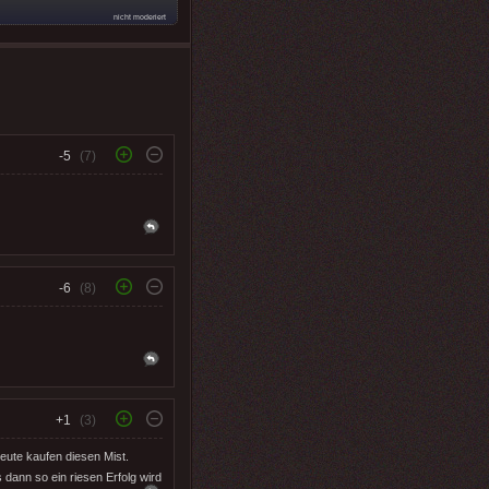
nicht moderiert
-5
(7)
-6
(8)
+1
(3)
eute kaufen diesen Mist.
 dann so ein riesen Erfolg wird