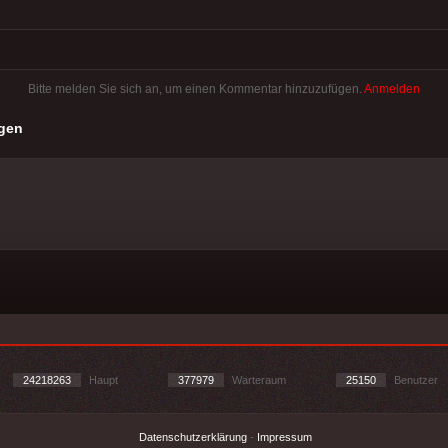
Bitte melden Sie sich an, um einen Kommentar hinzuzufügen.
Anmelden
gen
24218263
Haupt
377979
Warteraum
25150
Benutzer
Datenschutzerklärung
-
Impressum