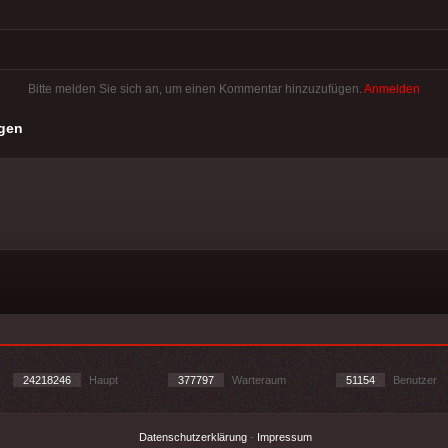
Bitte melden Sie sich an, um einen Kommentar hinzuzufügen.
Anmelden
gen
24218246
Haupt
377797
Warteraum
51154
Benutzer
Datenschutzerklärung
-
Impressum