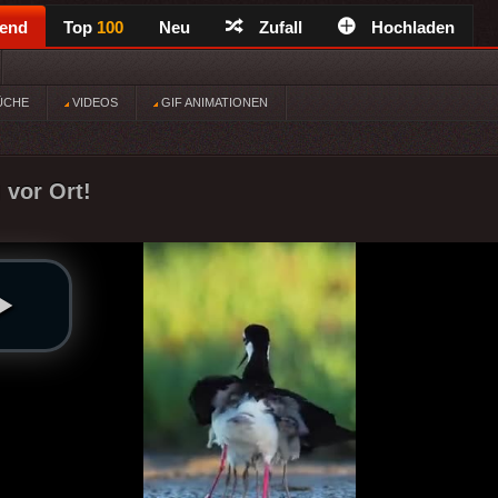
rend
Top
100
Neu
Zufall
Hochladen
ÜCHE
VIDEOS
GIF ANIMATIONEN
 vor Ort!