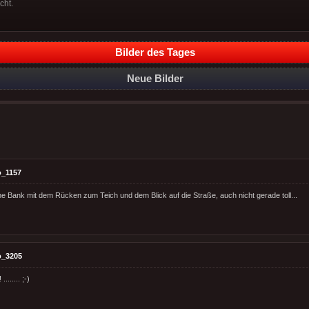
cht.
Bilder des Tages
Neue Bilder
o_1157
ine Bank mit dem Rücken zum Teich und dem Blick auf die Straße, auch nicht gerade toll...
o_3205
....... ;-)