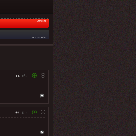
Startseite
nicht moderiert
+4
(6)
+3
(5)