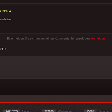
r PiPaPo
verboten!
Bitte melden Sie sich an, um einen Kommentar hinzuzufügen.
Anmelden
gen
24218235
Haupt
377938
Warteraum
15865
Benutzer