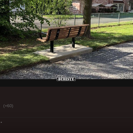
(+60)
*