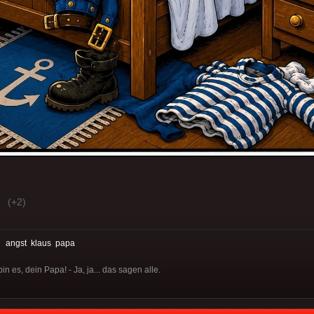
(+2)
:
angst
klaus
papa
in es, dein Papa! - Ja, ja... das sagen alle.