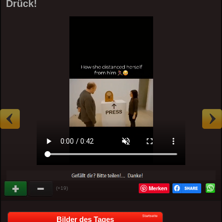
Drück!
Merken
(+19)
Startseite
Bilder des Tages