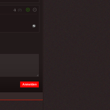
-1
(7)