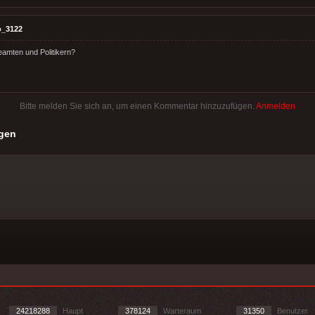
o_3122
amten und Politikern?
Bitte melden Sie sich an, um einen Kommentar hinzuzufügen.
Anmelden
gen
24218288
Haupt
378124
Warteraum
31350
Benutzer