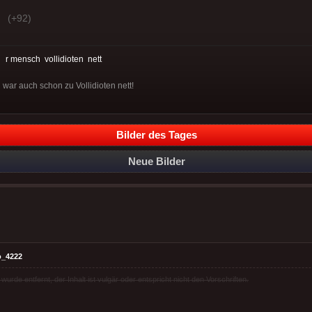
(+92)
:
r mensch
vollidioten
nett
h war auch schon zu Vollidioten nett!
Bilder des Tages
Neue Bilder
o_4222
rde entfernt, der Inhalt ist vulgär oder entspricht nicht den Vorschriften.