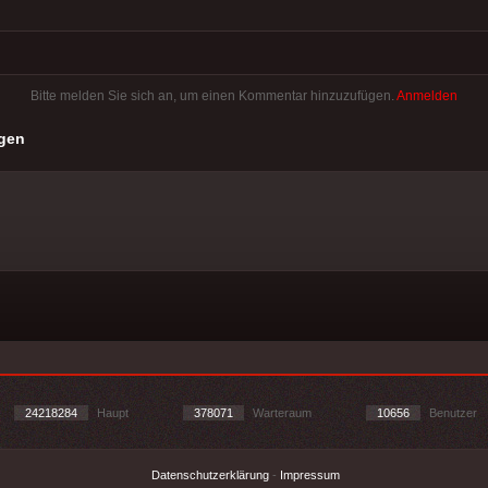
Bitte melden Sie sich an, um einen Kommentar hinzuzufügen.
Anmelden
gen
24218284
Haupt
378071
Warteraum
10656
Benutzer
Datenschutzerklärung
-
Impressum