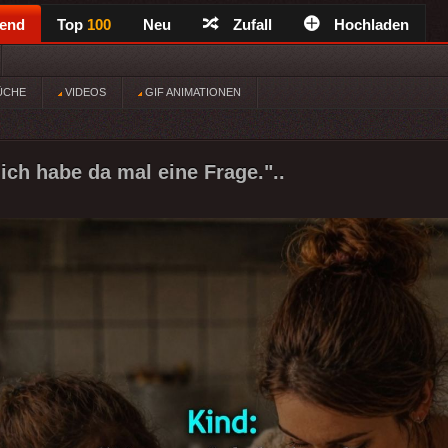
rend
Top
100
Neu
Zufall
Hochladen
ÜCHE
VIDEOS
GIF ANIMATIONEN
ich habe da mal eine Frage."..