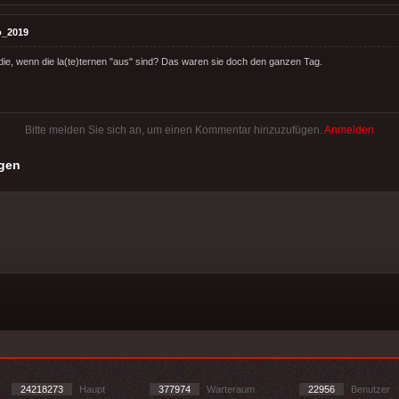
o_2019
ie, wenn die la(te)ternen "aus" sind? Das waren sie doch den ganzen Tag.
Bitte melden Sie sich an, um einen Kommentar hinzuzufügen.
Anmelden
gen
24218273
Haupt
377974
Warteraum
22956
Benutzer