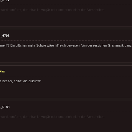
rde entfernt, der Inhalt ist vulgär oder entspricht nicht den Vorschriften.
o_6796
ernen"? Ein bißchen mehr Schule wäre hilfreich gewesen. Von der restlichen Grammatik gan
Man
s besser, selbst die Zukunft!"
o_6188
rde entfernt, der Inhalt ist vulgär oder entspricht nicht den Vorschriften.