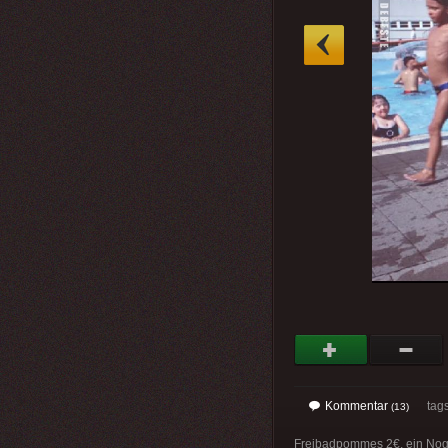
»
Kommentar
tag
(13)
Freibadpommes 2€, ein Nogger