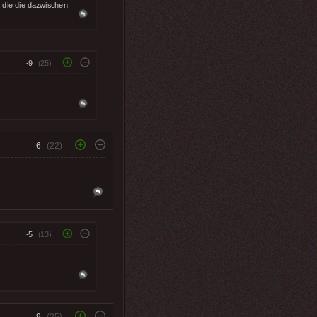
, die die dazwischen
-9
(25)
-6
(22)
-5
(13)
-9
(25)