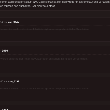
leme, auch unsere "Kultur" bzw. Gesellschaft spaltet sich wieder in Extreme auf und vor allem
en müssen das aushalten. Gar nicht so einfach...
:14 von
ano_9145
Kommentar wurde entfernt, der Inhalt ist vulgär oder entspricht nicht den Vorschriften.
o_1066
rde entfernt, der Inhalt ist vulgär oder entspricht nicht den Vorschriften.
:00 von
ano_4196
Kommentar wurde entfernt, der Inhalt ist vulgär oder entspricht nicht den Vorschriften.
o_6717