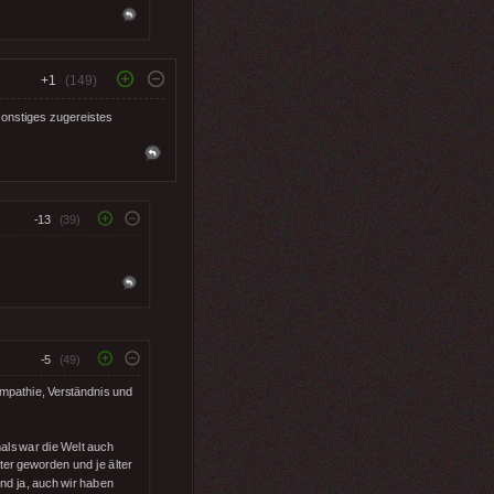
+1
(149)
onstiges zugereistes
-13
(39)
-5
(49)
Empathie, Verständnis und
mals war die Welt auch
zter geworden und je älter
nd ja, auch wir haben