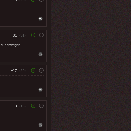
+31
(51)
z zu schweigen
+17
(29)
-13
(15)