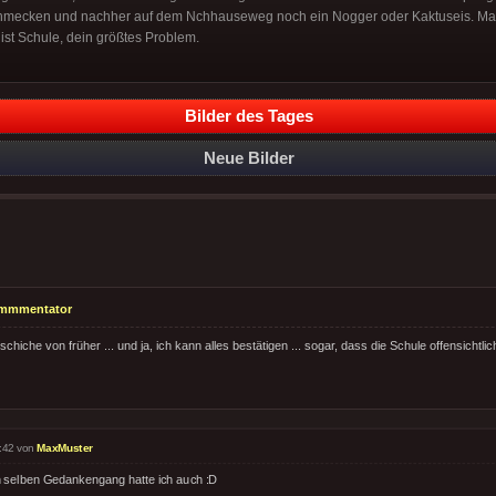
chmecken und nachher auf dem Nchhauseweg noch ein Nogger oder Kaktuseis. Ma
ist Schule, dein größtes Problem.
Bilder des Tages
Neue Bilder
mmmentator
hiche von früher ... und ja, ich kann alles bestätigen ... sogar, dass die Schule offensicht
:42 von
MaxMuster
 selben Gedankengang hatte ich auch :D