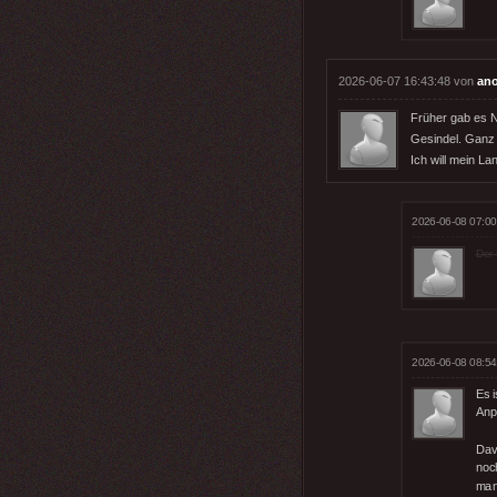
2026-06-07 16:43:48 von
an
Früher gab es N
Gesindel. Ganz
Ich will mein Lan
2026-06-08 07:00
Der 
2026-06-08 08:54
Es 
Anp
Davo
noch
man