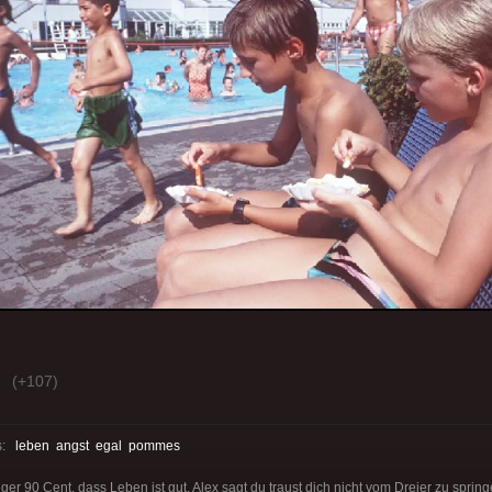
(+107)
s:
leben
angst
egal
pommes
 90 Cent, dass Leben ist gut. Alex sagt du traust dich nicht vom Dreier zu spring