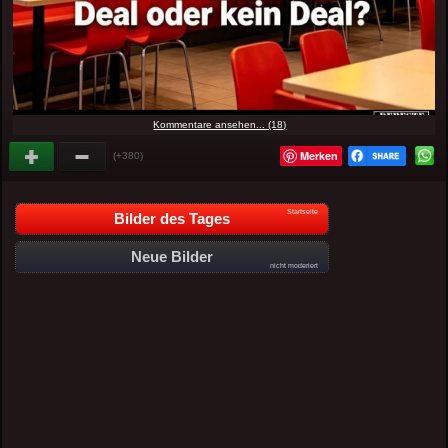
Kommentare ansehen... (18)
Merken
(+380)
Startseite
Bilder des Tages
Neue Bilder
nicht moderiert