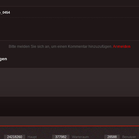
o_0454
Bitte melden Sie sich an, um einen Kommentar hinzuzufügen.
Anmelden
gen
24218260
Haupt
377982
Warteraum
28588
Benutzer