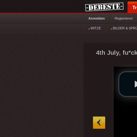
T
Anmelden
Registrieren
WITZE
BILDER & SPR
4th July, fu*c
»