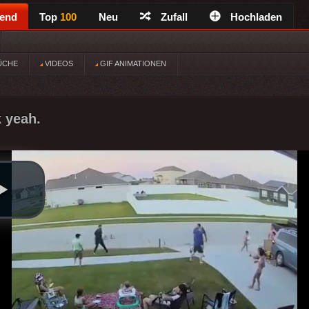
rend
Top
100
Neu
Zufall
Hochladen
ÜCHE
VIDEOS
GIF ANIMATIONEN
k yeah.