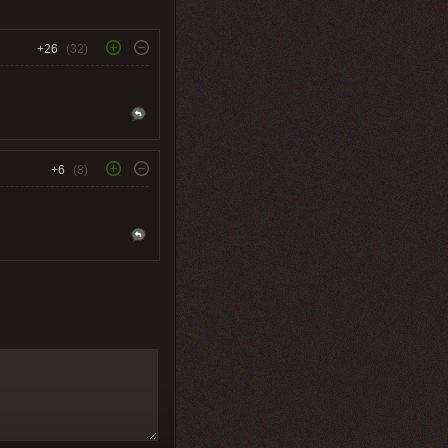
+26
(32)
+6
(8)