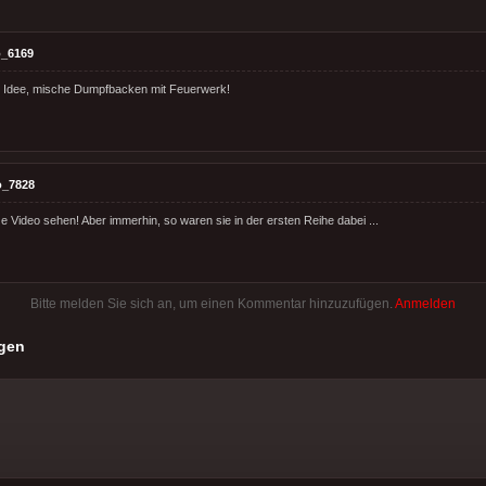
_6169
e Idee, mische Dumpfbacken mit Feuerwerk!
o_7828
ze Video sehen! Aber immerhin, so waren sie in der ersten Reihe dabei ...
Bitte melden Sie sich an, um einen Kommentar hinzuzufügen.
Anmelden
gen