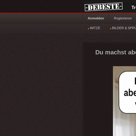
T
Anmelden
Registrieren
WITZE
BILDER & SPR
Du machst abe