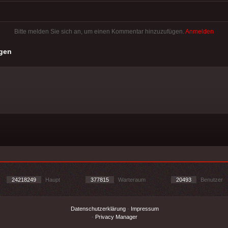
Bitte melden Sie sich an, um einen Kommentar hinzuzufügen.
Anmelden
gen
24218249
Haupt
377815
Warteraum
20493
Benutzer
Datenschutzerklärung
-
Impressum
-
Privacy Manager