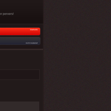
hr pervers!
Startseite
nicht moderiert