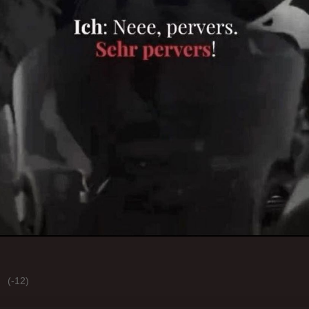
(-12)