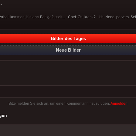
*
 Arbeit kommen, bin an's Bett gefesselt... - Chef: Oh, krank? - Ich: Neee, pervers. Se
Bilder des Tages
Neue Bilder
Bitte melden Sie sich an, um einen Kommentar hinzuzufügen.
Anmelden
gen