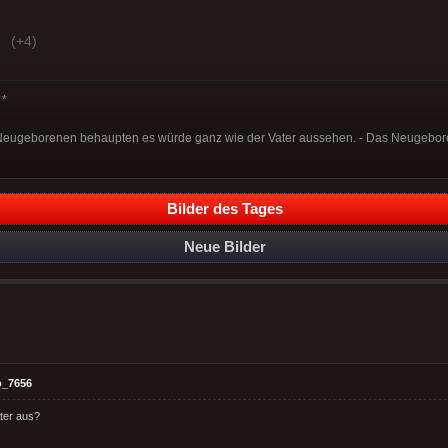
(+4)
*
 Neugeborenen behaupten es würde ganz wie der Vater aussehen. - Das Neugebor
Bilder des Tages
Neue Bilder
o_7656
ater aus?