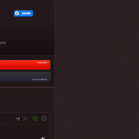
ene:
Startseite
nicht moderiert
+1
(5)