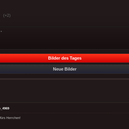
(+2)
*
Bilder des Tages
Neue Bilder
o_4969
 fürs Herrchen!