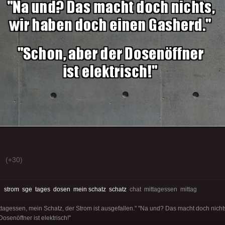
(+30)
:
strom
sge
tages
dosen
mein schatz
schatz
chat mittagessen mittag
ittagessen, mein Schatz, der Strom ist ausgefallen." "Na und? Das macht doch nich
osenöffner ist elektrisch!"