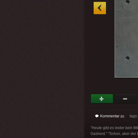
»
Kommentar
tags
(0)
"Heute gibt es leider kein M
Gasherd." "Schon, aber der D