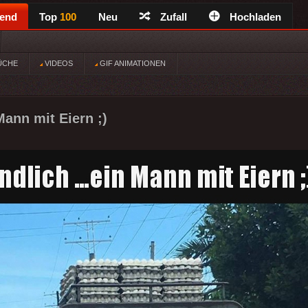
rend
Top
100
Neu
Zufall
Hochladen
ÜCHE
VIDEOS
GIF ANIMATIONEN
Mann mit Eiern ;)