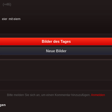
(+46)
:
eier
mit eiern
Bilder des Tages
Neue Bilder
Bitte melden Sie sich an, um einen Kommentar hinzuzufügen.
Anmelden
gen