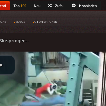
rend
Top
100
Neu
Zufall
Hochladen
ÜCHE
VIDEOS
GIF ANIMATIONEN
Skispringer...