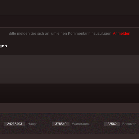
Bitte melden Sie sich an, um einen Kommentar hinzuzufügen.
Anmelden
gen
24218403
Haupt
378540
Warteraum
22562
Benutzer