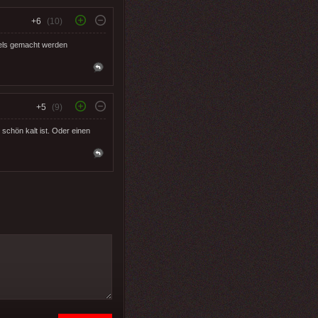
+6
(10)
els gemacht werden
+5
(9)
schön kalt ist. Oder einen