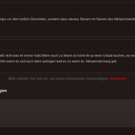
 Angst vor dem heißen Dezember, sondern dass daraus Steuern im Namen des Klimaschwind
Weiß nicht was ihr immer habt.Wenn euch zu Warm ist könnt ihr ja einen Urlaub buchen, wo es 
hön warm ist und euch dann aufregen weil es zu warm ist. Klimaerwärmung geil.
Bitte melden Sie sich an, um einen Kommentar hinzuzufügen.
Anmelden
gen