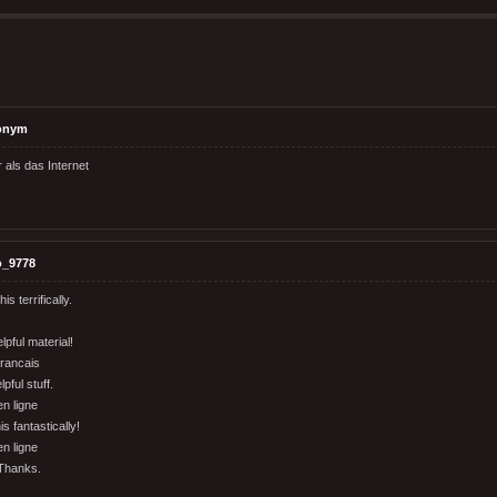
onym
r als das Internet
o_9778
s terrifically.
pful material!
francais
pful stuff.
en ligne
s fantastically!
en ligne
 Thanks.