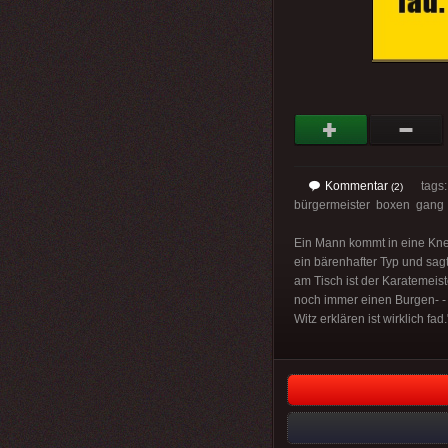
Kommentar
tags
(2)
bürgermeister boxen gang 
Ein Mann kommt in eine Knei
ein bärenhafter Typ und sag
am Tisch ist der Karatemeis
noch immer einen Burgen- - 
Witz erklären ist wirklich fad.