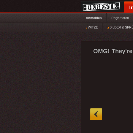
T
Anmelden
Registrieren
WITZE
BILDER & SPR
OMG! They're 
»