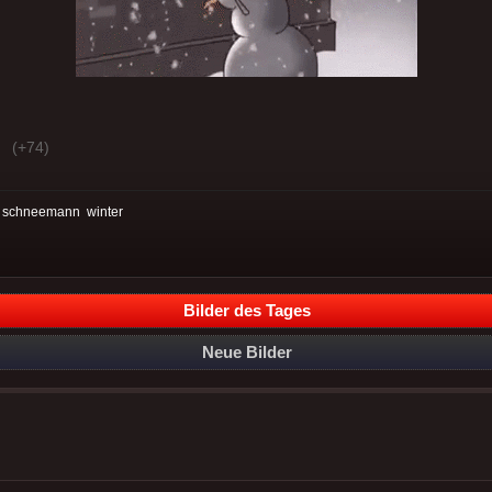
(+74)
:
schneemann
winter
Bilder des Tages
Neue Bilder