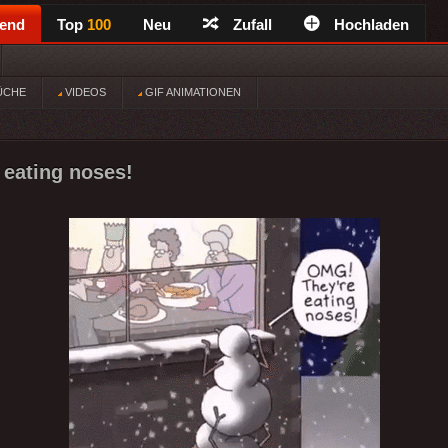
rend
Top
100
Neu
Zufall
Hochladen
ÜCHE
VIDEOS
GIF ANIMATIONEN
eating noses!