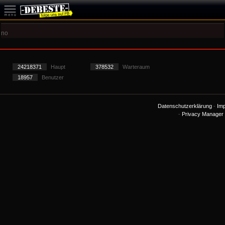
no
24218371
Haupt
378532
Warteraum
18957
Benutzer
Datenschutzerklärung
-
Im
-
Privacy Manager