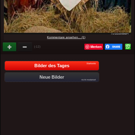
Kommentare ansehen... (1)
Merken
(-12)
Startseite
Bilder des Tages
Neue Bilder
nicht moderiert