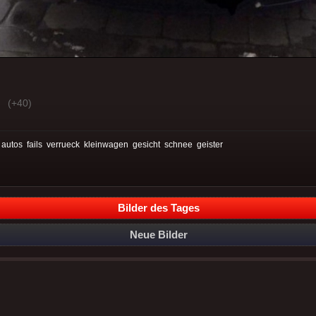
(+40)
:
autos
fails
verrueck
kleinwagen
gesicht
schnee
geister
Bilder des Tages
Neue Bilder