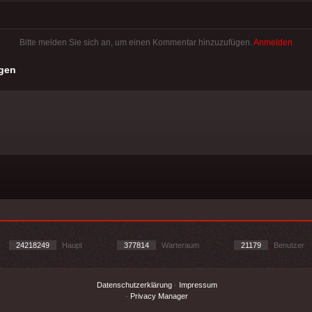
Bitte melden Sie sich an, um einen Kommentar hinzuzufügen.
Anmelden
gen
24218249
Haupt
377814
Warteraum
21179
Benutzer
Datenschutzerklärung
-
Impressum
-
Privacy Manager