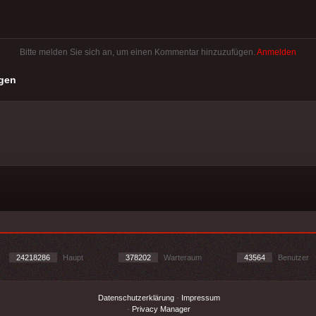
Bitte melden Sie sich an, um einen Kommentar hinzuzufügen.
Anmelden
gen
24218286
Haupt
378202
Warteraum
43564
Benutzer
Datenschutzerklärung
-
Impressum
-
Privacy Manager