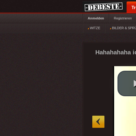
T
Anmelden
Registrieren
WITZE
BILDER & SPR
Hahahahaha ic
»