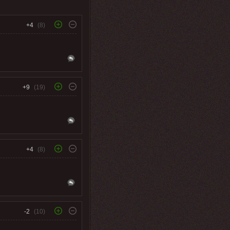
+4
(8)
+9
(19)
+4
(8)
-2
(10)