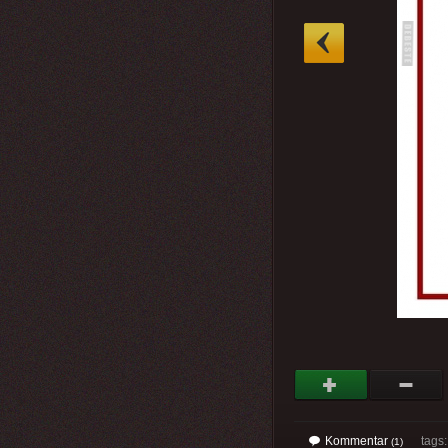
»
Kommentar
tags
(1)