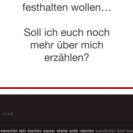
(+16)
:
menschen
fails
duschen
wasser
strahle
wolle
rutschen
ausrutschen beim dus