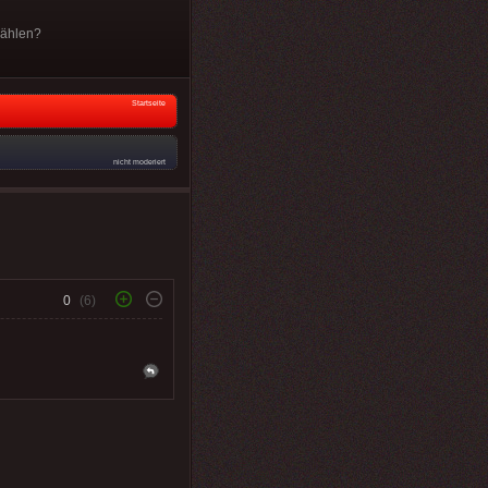
zählen?
Startseite
nicht moderiert
0
(6)