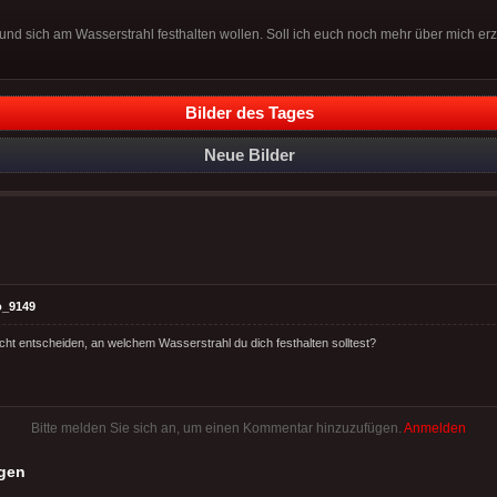
nd sich am Wasserstrahl festhalten wollen. Soll ich euch noch mehr über mich er
Bilder des Tages
Neue Bilder
o_9149
icht entscheiden, an welchem Wasserstrahl du dich festhalten solltest?
Bitte melden Sie sich an, um einen Kommentar hinzuzufügen.
Anmelden
gen