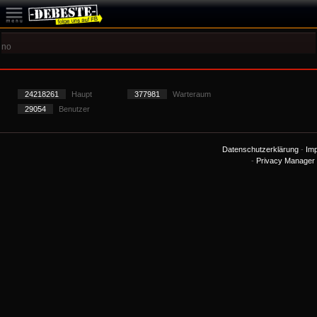
no
24218261
Haupt
377981
Warteraum
29054
Benutzer
Datenschutzerklärung
-
Im
-
Privacy Manager