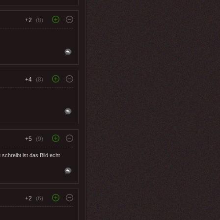
+2
(8)
+4
(8)
+5
(9)
chreibt ist das Bild echt
+2
(6)