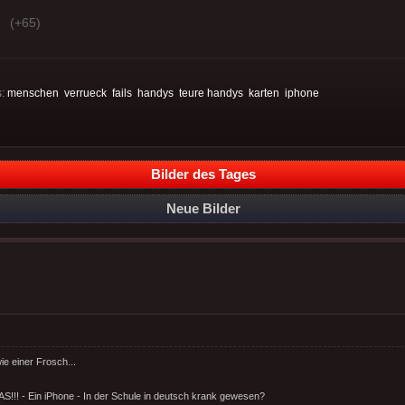
(+65)
:
menschen
verrueck
fails
handys
teure handys
karten
iphone
Bilder des Tages
Neue Bilder
ie einer Frosch...
AS!!! - Ein iPhone - In der Schule in deutsch krank gewesen?