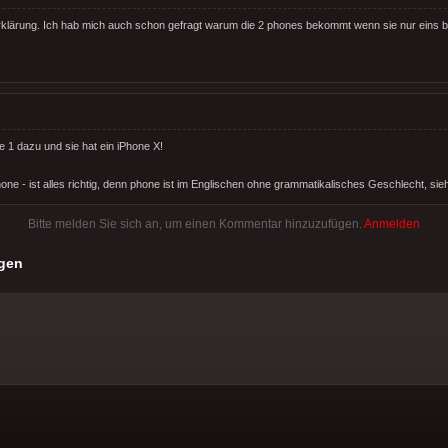
rklärung. Ich hab mich auch schon gefragt warum die 2 phones bekommt wenn sie nur eins best
e 1 dazu und sie hat ein iPhone X!
hone - ist alles richtig, denn phone ist im Englischen ohne grammatikalisches Geschlecht, sieh
Bitte melden Sie sich an, um einen Kommentar hinzuzufügen.
Anmelden
gen