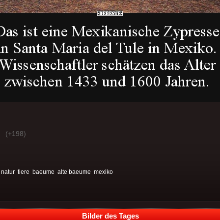
(+198)
:
natur
tiere
baeume
alte baeume
mexiko
Bilder des Tages