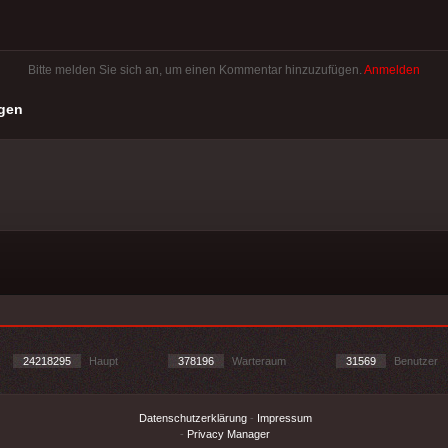
Bitte melden Sie sich an, um einen Kommentar hinzuzufügen.
Anmelden
gen
24218295
Haupt
378196
Warteraum
31569
Benutzer
Datenschutzerklärung
-
Impressum
-
Privacy Manager