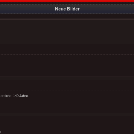
Neue Bilder
isereiche. 140 Jahre.
l.