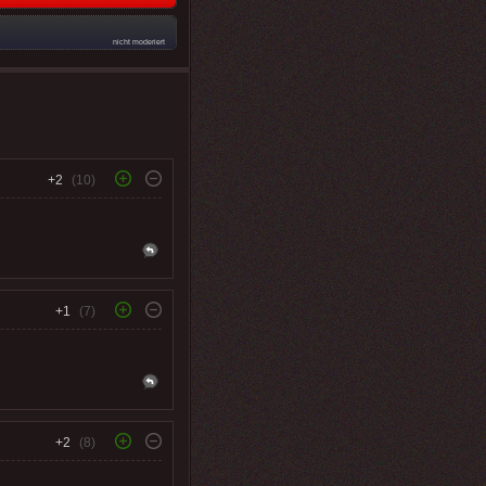
nicht moderiert
+2
(10)
+1
(7)
+2
(8)