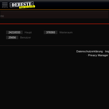
no
24218333
Haupt
378393
Warteraum
25656
Benutzer
Datenschutzerklärung
-
Im
-
Privacy Manager