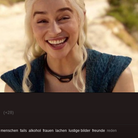
(+28)
:
menschen
fails
alkohol
frauen
lachen
lustige bilder
freunde
reden