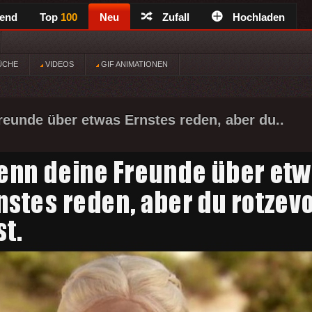
rend
Top
100
Neu
Zufall
Hochladen
ÜCHE
VIDEOS
GIF ANIMATIONEN
eunde über etwas Ernstes reden, aber du..