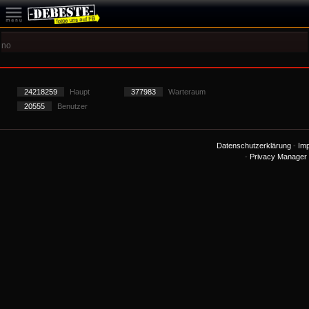
no
24218259
Haupt
377983
Warteraum
20555
Benutzer
Datenschutzerklärung
-
Im
-
Privacy Manager