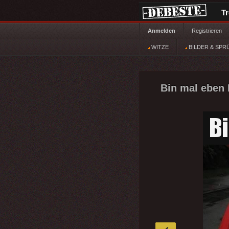
T
Anmelden
Registrieren
WITZE
BILDER & SPR
Bin mal eben B
»