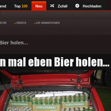
rend
Top
100
Neu
Zufall
Hochladen
ÜCHE
VIDEOS
GIF ANIMATIONEN
ier holen...