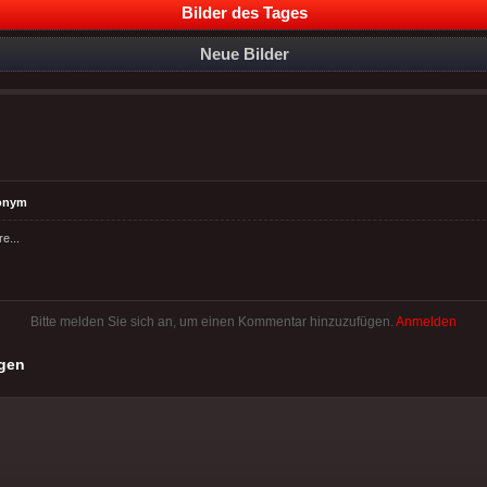
Bilder des Tages
Neue Bilder
onym
re...
Bitte melden Sie sich an, um einen Kommentar hinzuzufügen.
Anmelden
gen