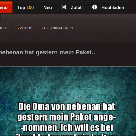
rend
Top
100
Neu
Zufall
Hochladen
ÜCHE
VIDEOS
GIF ANIMATIONEN
ebenan hat gestern mein Paket..