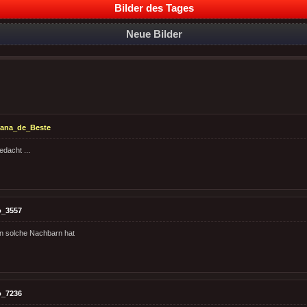
Bilder des Tages
Neue Bilder
tana_de_Beste
edacht ...
o_3557
 solche Nachbarn hat
o_7236