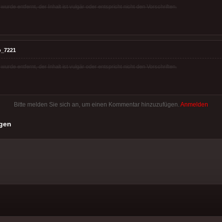
rde entfernt, der Inhalt ist vulgär oder entspricht nicht den Vorschriften.
o_7221
rde entfernt, der Inhalt ist vulgär oder entspricht nicht den Vorschriften.
Bitte melden Sie sich an, um einen Kommentar hinzuzufügen.
Anmelden
gen