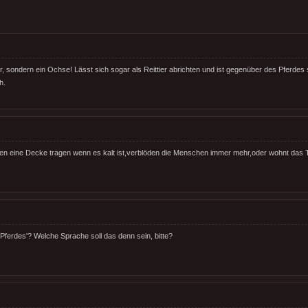
er, sondern ein Ochse! Lässt sich sogar als Reittier abrichten und ist gegenüber des Pferdes 
h.
n eine Decke tragen wenn es kalt ist,verblöden die Menschen immer mehr,oder wohnt das Ti
Pferdes'? Welche Sprache soll das denn sein, bitte?