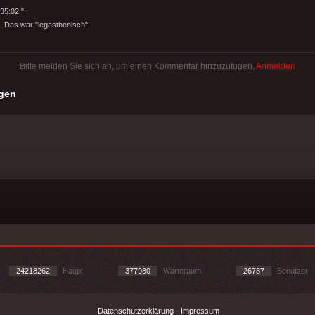
35:02 " :
: Das war "legasthenisch"!
Bitte melden Sie sich an, um einen Kommentar hinzuzufügen.
Anmelden
gen
24218262
Haupt
377980
Warteraum
26787
Benutzer
Datenschutzerklärung
-
Impressum