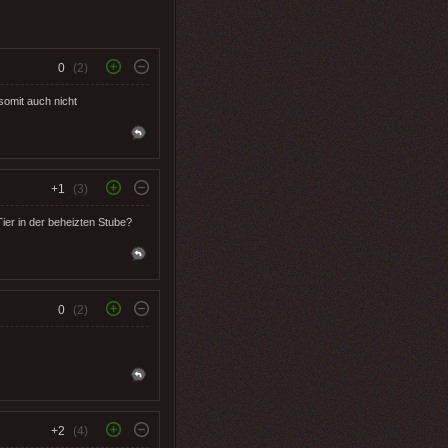
0
(2)
somit auch nicht
+1
(3)
er in der beheizten Stube?
0
(2)
+2
(4)