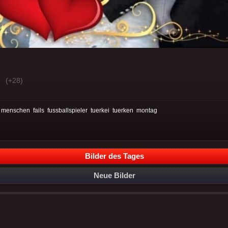
(+28)
:
menschen
fails
fussballspieler
tuerkei
tuerken
montag
Bilder des Tages
Neue Bilder