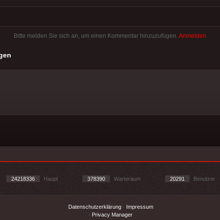
Bitte melden Sie sich an, um einen Kommentar hinzuzufügen.
Anmelden
gen
24218336
Haupt
378390
Warteraum
20291
Benutzer
Datenschutzerklärung
-
Impressum
-
Privacy Manager