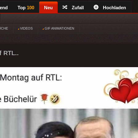
rend
Top
100
Neu
Zufall
Hochladen
ÜCHE
VIDEOS
GIF ANIMATIONEN
 RTL..