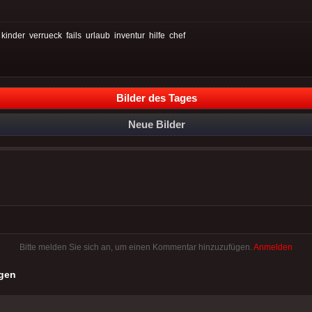
:
kinder
verrueck
fails
urlaub
inventur
hilfe
chef
Bilder des Tages
Neue Bilder
Bitte melden Sie sich an, um einen Kommentar hinzuzufügen.
Anmelden
gen