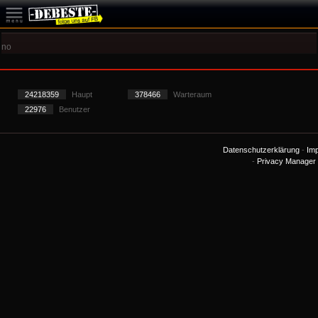
no
24218359
Haupt
378466
Warteraum
22976
Benutzer
Datenschutzerklärung
-
Im
-
Privacy Manager