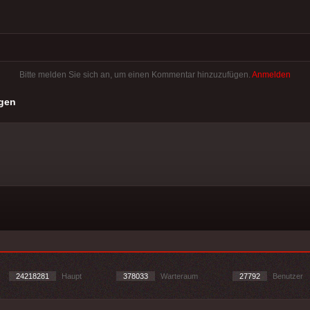
Bitte melden Sie sich an, um einen Kommentar hinzuzufügen.
Anmelden
gen
24218281
Haupt
378033
Warteraum
27792
Benutzer